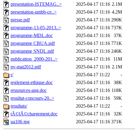
presentation-ISTEMAG..>
2025-04-17 11:16
2.1M
presentation-umbb-ce..>
2025-04-17 11:16
4.2M
presse.pdf
2025-04-17 11:16
290K
programme-13-05-2013..>
2025-04-17 11:16
737K
programme-MDL.doc
2025-04-17 11:16
37K
programme CBUA.pdf
2025-04-17 11:16
771K
programme SNDL.pdf
2025-04-17 11:16
246K
publication_2000-201..>
2025-04-17 11:16
11M
pv-mai2012.pdf
2025-04-17 11:16
2.1M
r/
2025-04-17 11:22
-
reglement-ethique.doc
2025-04-17 11:16
38K
ressources-ang.doc
2025-04-17 11:16
118K
resultat-concours-20..>
2025-04-17 11:16
59K
resultats/
2025-04-17 11:22
-
tÃ©lÃ©chargement.doc
2025-04-17 11:16
32K
ua106.jpg
2025-04-17 11:16
371K