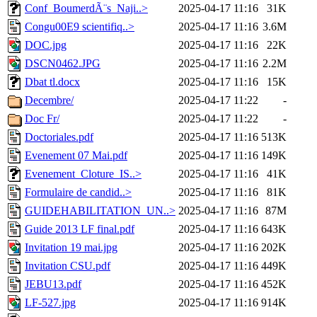
Conf_BoumerdÃ¨s_Naji..>
2025-04-17 11:16
31K
Congu00E9 scientifiq..>
2025-04-17 11:16
3.6M
DOC.jpg
2025-04-17 11:16
22K
DSCN0462.JPG
2025-04-17 11:16
2.2M
Dbat tl.docx
2025-04-17 11:16
15K
Decembre/
2025-04-17 11:22
-
Doc Fr/
2025-04-17 11:22
-
Doctoriales.pdf
2025-04-17 11:16
513K
Evenement 07 Mai.pdf
2025-04-17 11:16
149K
Evenement_Cloture_IS..>
2025-04-17 11:16
41K
Formulaire de candid..>
2025-04-17 11:16
81K
GUIDEHABILITATION_UN..>
2025-04-17 11:16
87M
Guide 2013 LF final.pdf
2025-04-17 11:16
643K
Invitation 19 mai.jpg
2025-04-17 11:16
202K
Invitation CSU.pdf
2025-04-17 11:16
449K
JEBU13.pdf
2025-04-17 11:16
452K
LF-527.jpg
2025-04-17 11:16
914K