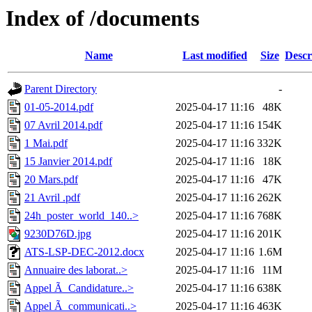
Index of /documents
Name
Last modified
Size
Descr
Parent Directory
-
01-05-2014.pdf
2025-04-17 11:16
48K
07 Avril 2014.pdf
2025-04-17 11:16
154K
1 Mai.pdf
2025-04-17 11:16
332K
15 Janvier 2014.pdf
2025-04-17 11:16
18K
20 Mars.pdf
2025-04-17 11:16
47K
21 Avril .pdf
2025-04-17 11:16
262K
24h_poster_world_140..>
2025-04-17 11:16
768K
9230D76D.jpg
2025-04-17 11:16
201K
ATS-LSP-DEC-2012.docx
2025-04-17 11:16
1.6M
Annuaire des laborat..>
2025-04-17 11:16
11M
Appel Ã Candidature..>
2025-04-17 11:16
638K
Appel Ã communicati..>
2025-04-17 11:16
463K