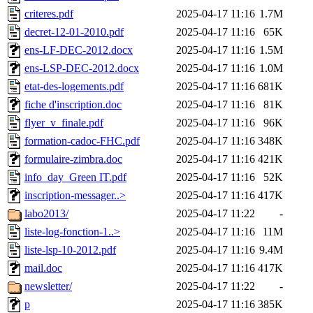
criteres.pdf
2025-04-17 11:16
1.7M
decret-12-01-2010.pdf
2025-04-17 11:16
65K
ens-LF-DEC-2012.docx
2025-04-17 11:16
1.5M
ens-LSP-DEC-2012.docx
2025-04-17 11:16
1.0M
etat-des-logements.pdf
2025-04-17 11:16
681K
fiche d'inscription.doc
2025-04-17 11:16
81K
flyer_v_finale.pdf
2025-04-17 11:16
96K
formation-cadoc-FHC.pdf
2025-04-17 11:16
348K
formulaire-zimbra.doc
2025-04-17 11:16
421K
info_day_Green IT.pdf
2025-04-17 11:16
52K
inscription-messager..>
2025-04-17 11:16
417K
labo2013/
2025-04-17 11:22
-
liste-log-fonction-1..>
2025-04-17 11:16
11M
liste-lsp-10-2012.pdf
2025-04-17 11:16
9.4M
mail.doc
2025-04-17 11:16
417K
newsletter/
2025-04-17 11:22
-
p
2025-04-17 11:16
385K