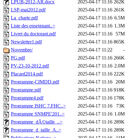
LPUB-2012-AR.docx
2025-04-17 11:16
262K
LSP-mai2012.pdf
2025-04-17 11:16
261K
La_charte.pdf
2025-04-17 11:16
6.5M
Liste des enseignant..>
2025-04-17 11:16
1.3M
Livret du doctorant.pdf
2025-04-17 11:16
57M
Newsletter1.pdf
2025-04-17 11:16
865K
Novembre/
2025-04-17 11:22
-
PG.pdf
2025-04-17 11:16
266K
PV-23-10-2012.pdf
2025-04-17 11:16
2.0M
Placard2014.pdf
2025-04-17 11:16
222K
Programme-CIMDD.pdf
2025-04-17 11:16
20M
Programme.pdf
2025-04-17 11:16
918K
Programme4.pdf
2025-04-17 11:16
178K
Programme ISHC 7.FHC..>
2025-04-17 11:16
73K
Programme SNMPE'201..>
2025-04-17 11:16
1.0M
Programme_dÃ©taille_..>
2025-04-17 11:16
289K
Programme_d_taille_A..>
2025-04-17 11:16
289K
Publications Nationa..>
2025-04-17 11:16
11M