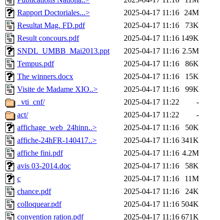
Rapport Doctoriales...>
2025-04-17 11:16
24M
Resultat Mag. FD.pdf
2025-04-17 11:16
73K
Result concours.pdf
2025-04-17 11:16
149K
SNDL_UMBB_Mai2013.ppt
2025-04-17 11:16
2.5M
Tempus.pdf
2025-04-17 11:16
86K
The winners.docx
2025-04-17 11:16
15K
Visite de Madame XIO..>
2025-04-17 11:16
99K
_vti_cnf/
2025-04-17 11:22
-
act/
2025-04-17 11:22
-
affichage_web_24hinn..>
2025-04-17 11:16
50K
affiche-24hFR-140417..>
2025-04-17 11:16
341K
affiche fini.pdf
2025-04-17 11:16
4.2M
avis 03-2014.doc
2025-04-17 11:16
58K
c
2025-04-17 11:16
11M
chance.pdf
2025-04-17 11:16
24K
colloquear.pdf
2025-04-17 11:16
504K
convention ration.pdf
2025-04-17 11:16
671K