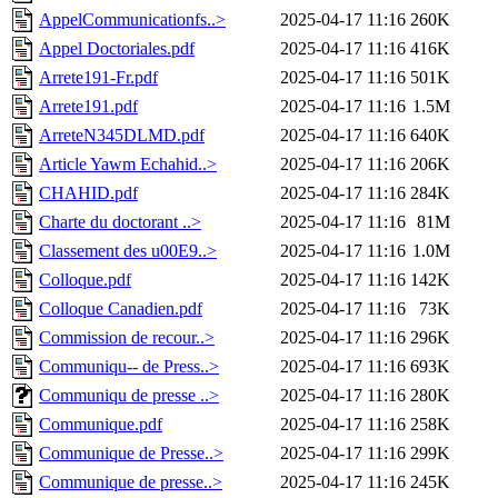
AppelCommunicationfs..>
2025-04-17 11:16
260K
Appel Doctoriales.pdf
2025-04-17 11:16
416K
Arrete191-Fr.pdf
2025-04-17 11:16
501K
Arrete191.pdf
2025-04-17 11:16
1.5M
ArreteN345DLMD.pdf
2025-04-17 11:16
640K
Article Yawm Echahid..>
2025-04-17 11:16
206K
CHAHID.pdf
2025-04-17 11:16
284K
Charte du doctorant ..>
2025-04-17 11:16
81M
Classement des u00E9..>
2025-04-17 11:16
1.0M
Colloque.pdf
2025-04-17 11:16
142K
Colloque Canadien.pdf
2025-04-17 11:16
73K
Commission de recour..>
2025-04-17 11:16
296K
Communiqu-- de Press..>
2025-04-17 11:16
693K
Communiqu de presse ..>
2025-04-17 11:16
280K
Communique.pdf
2025-04-17 11:16
258K
Communique de Presse..>
2025-04-17 11:16
299K
Communique de presse..>
2025-04-17 11:16
245K