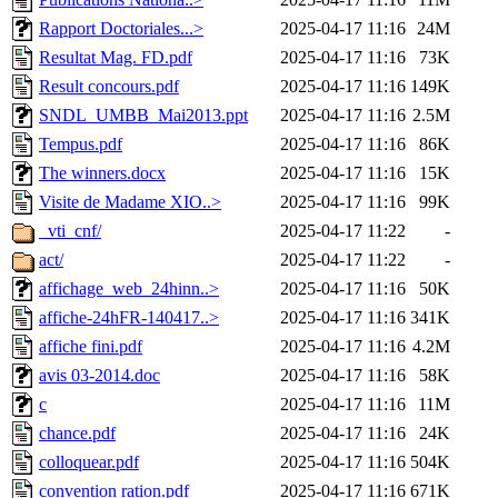
Rapport Doctoriales...>
2025-04-17 11:16
24M
Resultat Mag. FD.pdf
2025-04-17 11:16
73K
Result concours.pdf
2025-04-17 11:16
149K
SNDL_UMBB_Mai2013.ppt
2025-04-17 11:16
2.5M
Tempus.pdf
2025-04-17 11:16
86K
The winners.docx
2025-04-17 11:16
15K
Visite de Madame XIO..>
2025-04-17 11:16
99K
_vti_cnf/
2025-04-17 11:22
-
act/
2025-04-17 11:22
-
affichage_web_24hinn..>
2025-04-17 11:16
50K
affiche-24hFR-140417..>
2025-04-17 11:16
341K
affiche fini.pdf
2025-04-17 11:16
4.2M
avis 03-2014.doc
2025-04-17 11:16
58K
c
2025-04-17 11:16
11M
chance.pdf
2025-04-17 11:16
24K
colloquear.pdf
2025-04-17 11:16
504K
convention ration.pdf
2025-04-17 11:16
671K