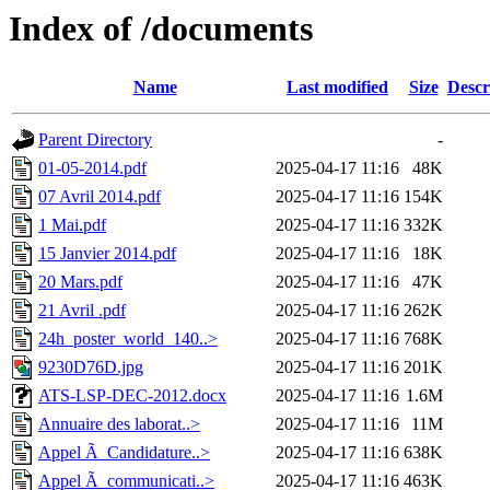
Index of /documents
Name
Last modified
Size
Descr
Parent Directory
-
01-05-2014.pdf
2025-04-17 11:16
48K
07 Avril 2014.pdf
2025-04-17 11:16
154K
1 Mai.pdf
2025-04-17 11:16
332K
15 Janvier 2014.pdf
2025-04-17 11:16
18K
20 Mars.pdf
2025-04-17 11:16
47K
21 Avril .pdf
2025-04-17 11:16
262K
24h_poster_world_140..>
2025-04-17 11:16
768K
9230D76D.jpg
2025-04-17 11:16
201K
ATS-LSP-DEC-2012.docx
2025-04-17 11:16
1.6M
Annuaire des laborat..>
2025-04-17 11:16
11M
Appel Ã Candidature..>
2025-04-17 11:16
638K
Appel Ã communicati..>
2025-04-17 11:16
463K