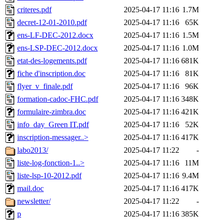
criteres.pdf
2025-04-17 11:16
1.7M
decret-12-01-2010.pdf
2025-04-17 11:16
65K
ens-LF-DEC-2012.docx
2025-04-17 11:16
1.5M
ens-LSP-DEC-2012.docx
2025-04-17 11:16
1.0M
etat-des-logements.pdf
2025-04-17 11:16
681K
fiche d'inscription.doc
2025-04-17 11:16
81K
flyer_v_finale.pdf
2025-04-17 11:16
96K
formation-cadoc-FHC.pdf
2025-04-17 11:16
348K
formulaire-zimbra.doc
2025-04-17 11:16
421K
info_day_Green IT.pdf
2025-04-17 11:16
52K
inscription-messager..>
2025-04-17 11:16
417K
labo2013/
2025-04-17 11:22
-
liste-log-fonction-1..>
2025-04-17 11:16
11M
liste-lsp-10-2012.pdf
2025-04-17 11:16
9.4M
mail.doc
2025-04-17 11:16
417K
newsletter/
2025-04-17 11:22
-
p
2025-04-17 11:16
385K