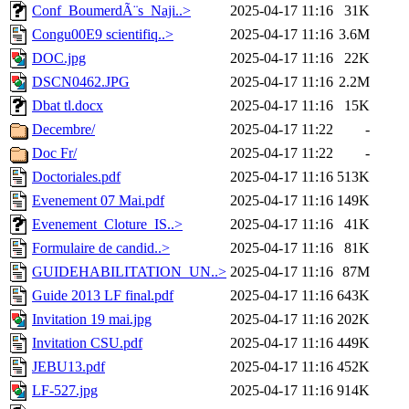
Conf_BoumerdÃ¨s_Naji..>
2025-04-17 11:16
31K
Congu00E9 scientifiq..>
2025-04-17 11:16
3.6M
DOC.jpg
2025-04-17 11:16
22K
DSCN0462.JPG
2025-04-17 11:16
2.2M
Dbat tl.docx
2025-04-17 11:16
15K
Decembre/
2025-04-17 11:22
-
Doc Fr/
2025-04-17 11:22
-
Doctoriales.pdf
2025-04-17 11:16
513K
Evenement 07 Mai.pdf
2025-04-17 11:16
149K
Evenement_Cloture_IS..>
2025-04-17 11:16
41K
Formulaire de candid..>
2025-04-17 11:16
81K
GUIDEHABILITATION_UN..>
2025-04-17 11:16
87M
Guide 2013 LF final.pdf
2025-04-17 11:16
643K
Invitation 19 mai.jpg
2025-04-17 11:16
202K
Invitation CSU.pdf
2025-04-17 11:16
449K
JEBU13.pdf
2025-04-17 11:16
452K
LF-527.jpg
2025-04-17 11:16
914K