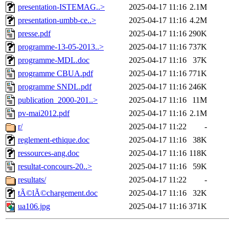
presentation-ISTEMAG..>
2025-04-17 11:16
2.1M
presentation-umbb-ce..>
2025-04-17 11:16
4.2M
presse.pdf
2025-04-17 11:16
290K
programme-13-05-2013..>
2025-04-17 11:16
737K
programme-MDL.doc
2025-04-17 11:16
37K
programme CBUA.pdf
2025-04-17 11:16
771K
programme SNDL.pdf
2025-04-17 11:16
246K
publication_2000-201..>
2025-04-17 11:16
11M
pv-mai2012.pdf
2025-04-17 11:16
2.1M
r/
2025-04-17 11:22
-
reglement-ethique.doc
2025-04-17 11:16
38K
ressources-ang.doc
2025-04-17 11:16
118K
resultat-concours-20..>
2025-04-17 11:16
59K
resultats/
2025-04-17 11:22
-
tÃ©lÃ©chargement.doc
2025-04-17 11:16
32K
ua106.jpg
2025-04-17 11:16
371K