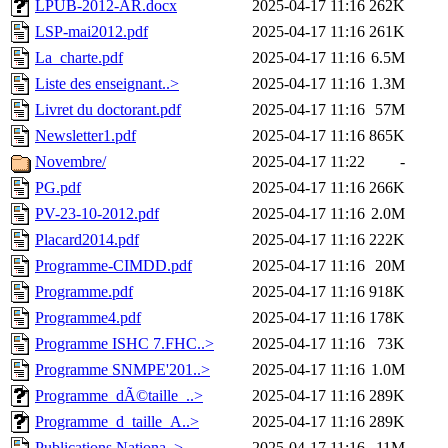
LPUB-2012-AR.docx
2025-04-17 11:16
262K
LSP-mai2012.pdf
2025-04-17 11:16
261K
La_charte.pdf
2025-04-17 11:16
6.5M
Liste des enseignant..>
2025-04-17 11:16
1.3M
Livret du doctorant.pdf
2025-04-17 11:16
57M
Newsletter1.pdf
2025-04-17 11:16
865K
Novembre/
2025-04-17 11:22
-
PG.pdf
2025-04-17 11:16
266K
PV-23-10-2012.pdf
2025-04-17 11:16
2.0M
Placard2014.pdf
2025-04-17 11:16
222K
Programme-CIMDD.pdf
2025-04-17 11:16
20M
Programme.pdf
2025-04-17 11:16
918K
Programme4.pdf
2025-04-17 11:16
178K
Programme ISHC 7.FHC..>
2025-04-17 11:16
73K
Programme SNMPE'201..>
2025-04-17 11:16
1.0M
Programme_dÃ©taille_..>
2025-04-17 11:16
289K
Programme_d_taille_A..>
2025-04-17 11:16
289K
Publications Nationa..>
2025-04-17 11:16
11M