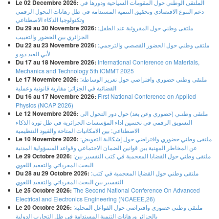
Le 02 Decembre 2026:
الملتقى الوطني حول المقومات السياحية ودورها في
دعم التنوع الاقتصادي وتحقيق التنمية المستدامة في ظل رهانات التحول الرقمي
وتكنولوجيا الذكاء الاصطناعي
Du 29 au 30 Novembre 2026:
:ملتقى وطني حول المقروئية عند الطفل
الجزائري بين الحضور والتغييب
Du 22 au 23 Novembre 2026:
:ملتقى وطني حول الحضور القصصي والترجمي
لأبي العيد دودو
Du 17 au 18 Novembre 2026:
International Conference on Materials,
Mechanics and Technology 5th ICMMT 2025
Le 17 Novembre 2026:
:ملتقى وطني حضوري وافتراضي حول تعزيز الوساطة
القضائية في الجزائر: مقاربة قانونية وعملية
Du 16 au 17 Novembre 2026:
First National Conference on Applied
Physics (NCAP 2026)
Le 12 Novembre 2026:
ملتقى وطنـي (حضوري وعن بعد) حول دور التحول الى
التسويق الرقمي في تحسين اداء المؤسسات الجزائرية في ظل ثورة الذكاء
الاصطناعي: بين الامكانيات المتاحة والقيود التنظيمية
Le 10 Novembre 2026:
:ملتقى وطني حضوري وافتراضي حول إشكالية التعويض
عن المخاطر المهنية بين قوانين الضمان الاجتماعي وقواعد المسؤولية المدنية
Le 29 Octobre 2026:
:ملتقى وطني حول القضايا المعجمية في كتب التفسير بين
البحث المفرداتي والتقعيد اللغوي
Du 28 au 29 Octobre 2026:
:ملتقى وطني حول القضايا المعجمية في كتب
التفسير بين البحث المفرداتي والتقعيد اللغوي
Le 25 Octobre 2026:
The Second National Conference On Advanced
Electrical and Electronics Engineering (NCAEEE,26)
Le 20 Octobre 2026:
:ملتقى وطني حضوري وافتراضي حول الفواعل المحلية
بالجزائر ورهانات التنمية المستدامة في ظل التجارب الدولية