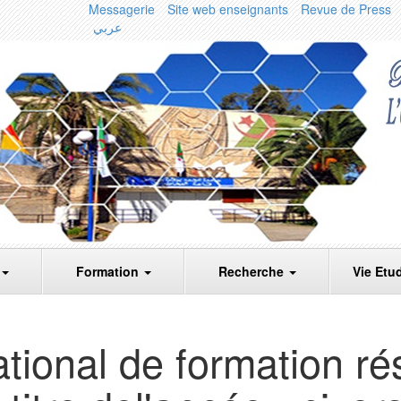
Messagerie
Site web enseignants
Revue de Press
عربي
Formation
Recherche
Vie Etu
ional de formation rés