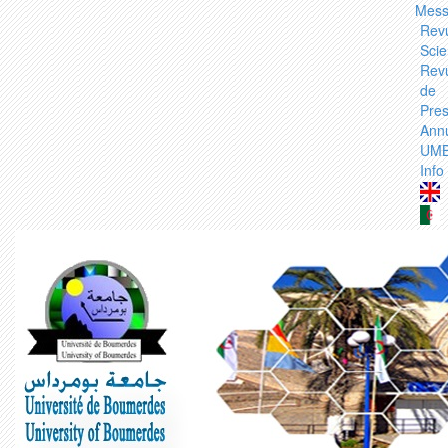
Mess
Rev
Scie
Rev
de
Pre
Ann
UM
Info